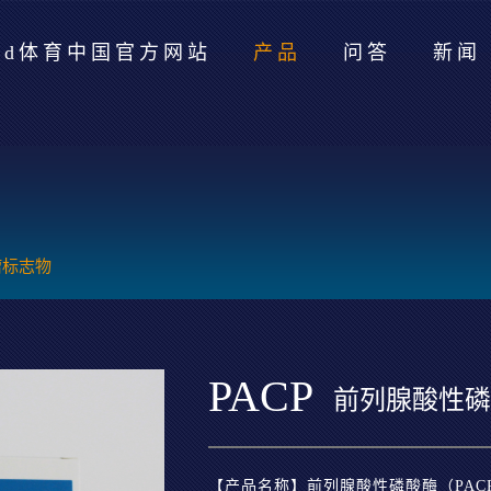
ld体育中国官方网站
产品
问答
新闻
瘤标志物
PACP
前列腺酸性磷
【产品名称】前列腺酸性磷酸酶（PAC