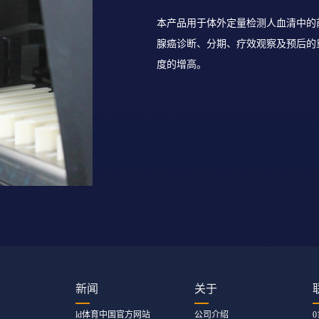
本产品用于体外定量检测人血清中的前
腺癌诊断、分期、疗效观察及预后的
度的增高。
新闻
关于
ld体育中国官方网站
公司介绍
0