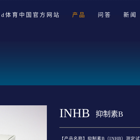
ld体育中国官方网站
产品
问答
新闻
INHB
抑制素B
【产品名称】抑制素B（INHB）测定