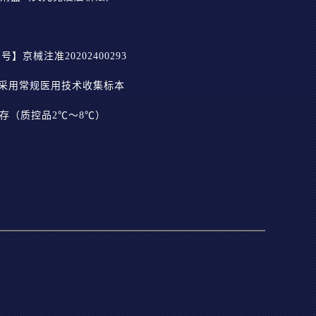
京械注准20202400293
采用常规医用技术收集标本
储存（质控品2℃～8℃）