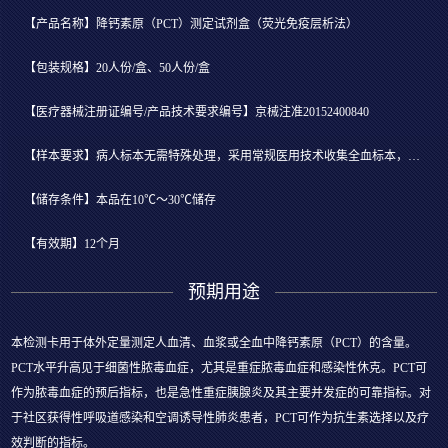
【产品名称】降钙素原（PCT）测定试剂盒（荧光免疫层析法）
【包装规格】20人份/盒、50人份/盒
【医疗器械注册证编号/产品技术要求编号】京械注准20152400840
【样本要求】病人标本无需特殊处理，采用常规医用技术收集全血标本，或离心分离后吸取血清或血浆立即检测。
【储存条件】本品在10℃～30℃储存
【有效期】12个月
预期用途
本检测卡用于体外定量测定人血清、血浆或全血中降钙素原（PCT）的含量。
PCT水平升高见于细菌性脓毒血症，尤其是重症脓毒血症和感染性休克。PCT可
作为脓毒血症的预后指标，也是急性重症胰腺炎及其主要并发症的可靠指标。对
于社区获得性呼吸道感染和空调诱导性肺炎患者，PCT可作为抗生素选择以及疗
效判断的指标。