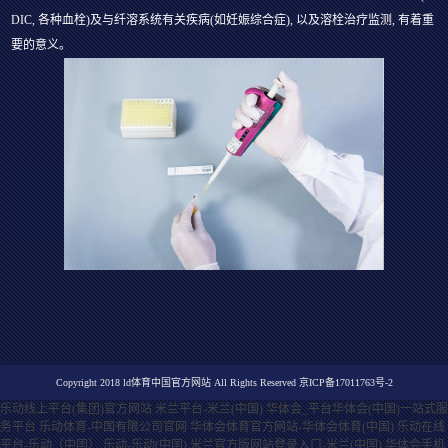
DIC, 各种血栓)及与纤溶系统有关疾病(如妊娠综合症), 以及溶栓治疗监测, 有着重
要的意义。
Copyright 2018 ld体育中国官方网站 All Rights Reserved 京ICP备17011763号-2
乐动线上平台(集团)官方网站
米兰平台-米兰(中国)
华体会_平台华体会(中国)一站式服
务平台
乐动体育-中国有限公司官网
华体会体育官方网站-华体会体育(中国)
乐动在线
平台-乐动（中国）
乐动-乐动(中国)
米兰官方版网站登录入口-米兰(中国)
华体会手机