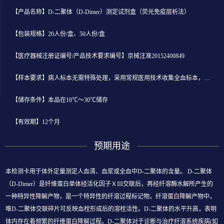
【产品名称】D-二聚体（D-Dimer）测定试剂盒（荧光免疫层析法）
【包装规格】20人份/盒、50人份/盒
【医疗器械注册证编号/产品技术要求编号】京械注准20152400849
【样本要求】病人标本无需特殊处理，采用常规医用技术收集全血标本，或离心分离后吸取血清或血浆立即检测。
【储存条件】本品在10℃～30℃储存
【有效期】12个月
预期用途
本检测卡用于体外定量测定人血清、血浆或全血中D-二聚体的含量。 D-二聚体
（D-Dimer）是纤维蛋白单体经活化因子ＸIII交联后，再经纤溶酶水解所产生的
一种特异性降解产物，是一个特异性的纤溶过程标记物。纤溶蛋白降解产物中，
唯D-二聚体交联碎片可反映血栓形成后的溶栓活性。D-二聚体的水平升高，表明
体内存在着频繁的纤维蛋白降解过程。D-二聚体对于诊断与治疗纤溶系统疾病(如