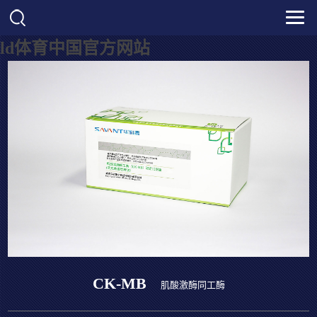
ld体育中国官方网站
CK-MB
肌酸激酶同工酶