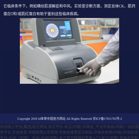
它临床条件下，例如横纹肌溶解症和中风。实验室诊断方面，测定总体CK、肌钙
蛋白T和/或肌红蛋白有助于鉴别这些临床疾病。
Copyright 2018 ld体育中国官方网站 All Rights Reserved 京ICP备17011763号-2
乐动线上平台(集团)官方网站
米兰平台-米兰(中国)
华体会_平台华体会(中国)一站式服
务平台
乐动体育-中国有限公司官网
华体会体育官方网站-华体会体育(中国)
乐动在线
平台-乐动（中国）
乐动-乐动(中国)
米兰官方版网站登录入口-米兰(中国)
华体会手机