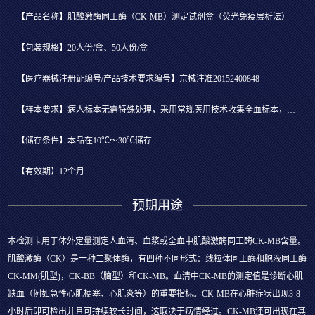
【产品名称】肌酸激酶同工酶（CK-MB）测定试剂盒（荧光免疫层析法）
【包装规格】20人份/盒、50人份/盒
【医疗器械注册证编号/产品技术要求编号】京械注准20152400848
【样本要求】病人标本无需特殊处理，采用常规医用技术收集全血标本，或离心分离后吸取血清或血浆立即检测。
【储存条件】本品在10℃～30℃储存
【有效期】12个月
预期用途
本检测卡用于体外定量测定人血清、血浆或全血中肌酸激酶同工酶CK-MB含量。
肌酸激酶（CK）是一种二聚体酶，有四种不同形式：线粒体同工酶和胞液同工酶
CK-MM(肌型)，CK-BB（脑型）和CK-MB。血清中CK-MB的测定值是诊断心肌
缺血（例如急性心肌梗塞、心肌炎等）的重要指标。CK-MB在心脏症状出现3-8
小时后即可检出并且可持续较长时间，这取决于病情经过。CK-MB还可出现在其