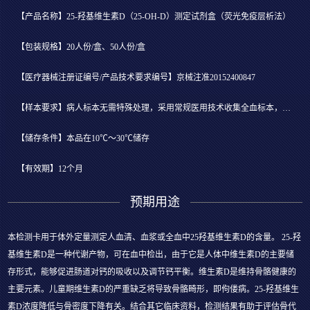
【产品名称】25-羟基维生素D（25-OH-D）测定试剂盒（荧光免疫层析法）
【包装规格】20人份/盒、50人份/盒
【医疗器械注册证编号/产品技术要求编号】京械注准20152400847
【样本要求】病人标本无需特殊处理，采用常规医用技术收集全血标本，或离心分离后吸取血清或血浆立即检测。
【储存条件】本品在10℃～30℃储存
【有效期】12个月
预期用途
本检测卡用于体外定量测定人血清、血浆或全血中25羟基维生素D的含量。 25-羟
基维生素D是一种代谢产物，可在血中检出，由于它是人体中维生素D的主要储
存形式，能够促进肠道对钙的吸收以及调节钙平衡。维生素D是维持骨骼健康的
主要元素。儿童期维生素D的严重缺乏将导致骨骼畸形，即佝偻病。25-羟基维生
素D浓度降低与骨密度下降有关。结合其它临床资料，检测结果有助于评估骨代