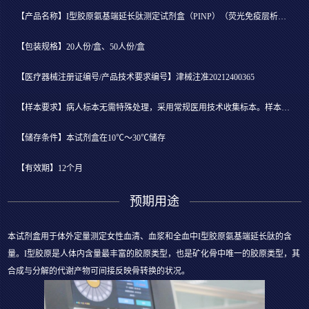
【产品名称】I型胶原氨基端延长肽测定试剂盒（PINP）（荧光免疫层析法）
【包装规格】20人份/盒、50人份/盒
【医疗器械注册证编号/产品技术要求编号】津械注准20212400365
【样本要求】病人标本无需特殊处理，采用常规医用技术收集标本。样本为全血时，采集后48小时内立即检测
【储存条件】本试剂盒在10℃～30℃储存
【有效期】12个月
预期用途
本试剂盒用于体外定量测定女性血清、血浆和全血中I型胶原氨基端延长肽的含
量。I型胶原是人体内含量最丰富的胶原类型，也是矿化骨中唯一的胶原类型，其
合成与分解的代谢产物可间接反映骨转换的状况。