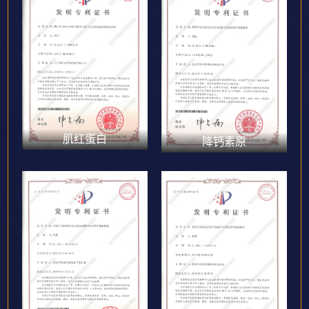
肌红蛋白
降钙素原