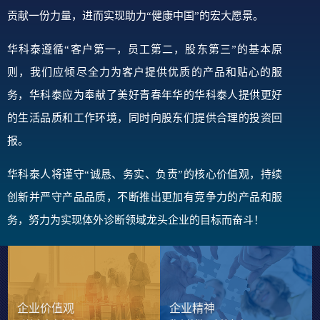
贡献一份力量，进而实现助力“健康中国”的宏大愿景。
华科泰遵循“客户第一，员工第二，股东第三”的基本原
则，我们应倾尽全力为客户提供优质的产品和贴心的服
务，华科泰应为奉献了美好青春年华的华科泰人提供更好
的生活品质和工作环境，同时向股东们提供合理的投资回
报。
华科泰人将谨守“诚恳、务实、负责”的核心价值观，持续
创新并严守产品品质，不断推出更加有竞争力的产品和服
务，努力为实现体外诊断领域龙头企业的目标而奋斗！
企业价值观
企业精神